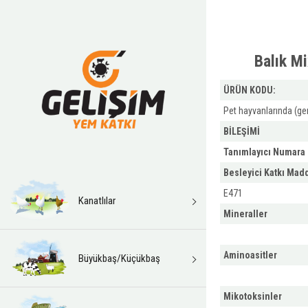
Balık M
ÜRÜN KODU:
Pet hayvanlarında (gen
BİLEŞİMİ
Tanımlayıcı Numara
Besleyici Katkı Mad
E471
Kanatlılar
Mineraller
Aminoasitler
Büyükbaş/Küçükbaş
Mikotoksinler