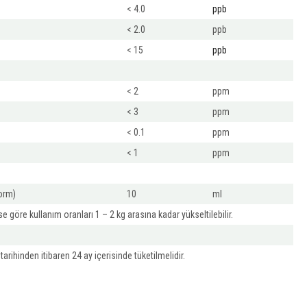
< 4.0
ppb
< 2.0
ppb
< 15
ppb
< 2
ppm
< 3
ppm
< 0.1
ppm
< 1
ppm
form)
10
ml
göre kullanım oranları 1 – 2 kg arasına kadar yükseltilebilir.
arihinden itibaren 24 ay içerisinde tüketilmelidir.