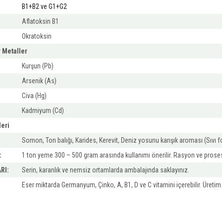
B1+B2 ve G1+G2
Aflatoksin B1
Okratoksin
 Metaller
Kurşun (Pb)
Arsenik (As)
Civa (Hg)
Kadmiyum (Cd)
eri
Somon, Ton balığı, Karides, Kerevit, Deniz yosunu karışık aroması (Sıvı 
:
1 ton yeme 300 – 500 gram arasında kullanımı önerilir. Rasyon ve prosese 
RI:
Serin, karanlık ve nemsiz ortamlarda ambalajında saklayınız.
Eser miktarda Germanyum, Çinko, A, B1, D ve C vitamini içerebilir. Üretim t